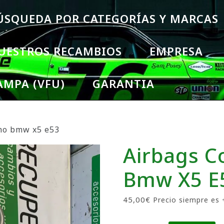
ÚSQUEDA POR CATEGORÍAS Y MARCAS
UESTROS RECAMBIOS
EMPRESA
AMPA (VFU)
GARANTIA
cho bmw x5 e53
Airbags C
Bmw X5 E
45,00
€
Precio siempre es 