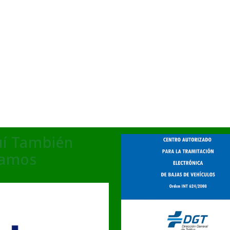
í También
tamos