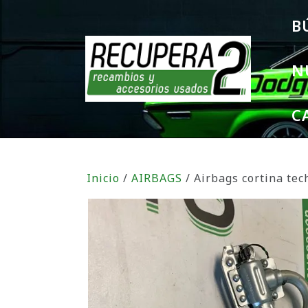
B
N
C
Inicio
/
AIRBAGS
/ Airbags cortina te