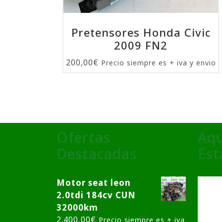
Pretensores Honda Civic
2009 FN2
200,00
€
Precio siempre es + iva y envio
Ofertas
Aqu
Destacadas
Es
Motor seat leon
2.0tdi 184cv CUN
32000km
2.400,00
€
Precio siempre es + iva