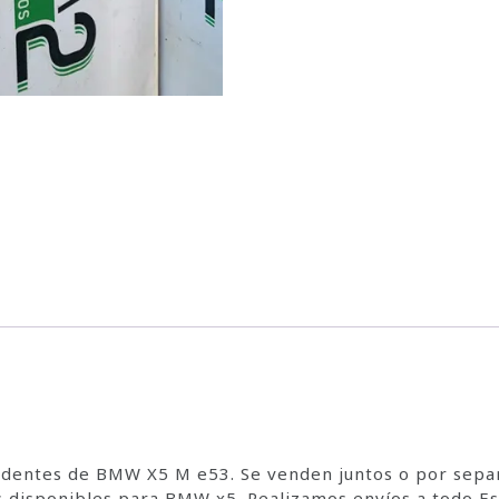
cedentes de BMW X5 M e53. Se venden juntos o por sepa
 disponibles para BMW x5. Realizamos envíos a todo E