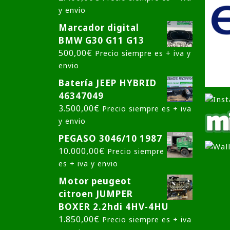
y envio
Marcador digital
BMW G30 G11 G13
500,00
€
Precio siempre es + iva y
envio
Batería JEEP HYBRID
46347049
3.500,00
€
Precio siempre es + iva
y envio
PEGASO 3046/10 1987
10.000,00
€
Precio siempre
es + iva y envio
Motor peugeot
citroen JUMPER
BOXER 2.2hdi 4HV-4HU
1.850,00
€
Precio siempre es + iva