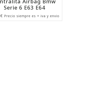
ntralita Airbag Bmw
Serie 6 E63 E64
0
€
Precio siempre es + iva y envio