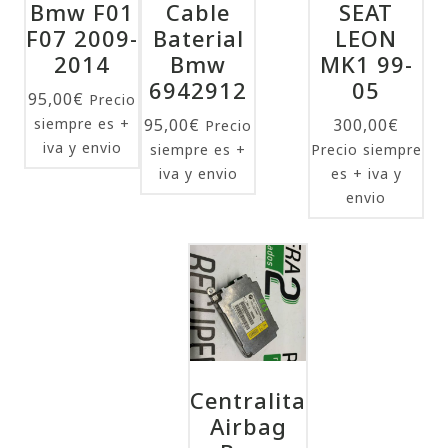
Bmw F01
Cable
SEAT
F07 2009-
Baterial
LEON
2014
Bmw
MK1 99-
6942912
05
95,00
€
Precio
siempre es +
95,00
€
300,00
€
Precio
iva y envio
siempre es +
Precio siempre
iva y envio
es + iva y
envio
Centralita
Airbag