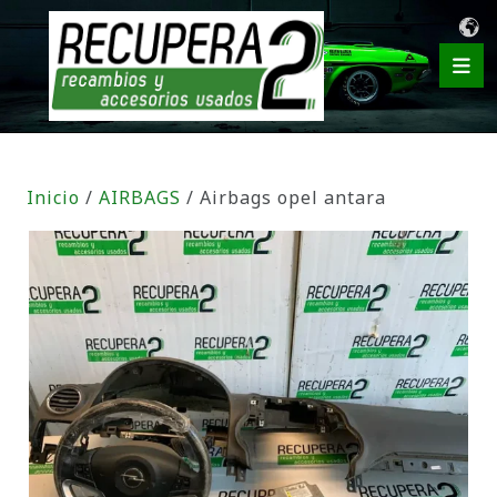
Inicio
/
AIRBAGS
/ Airbags opel antara