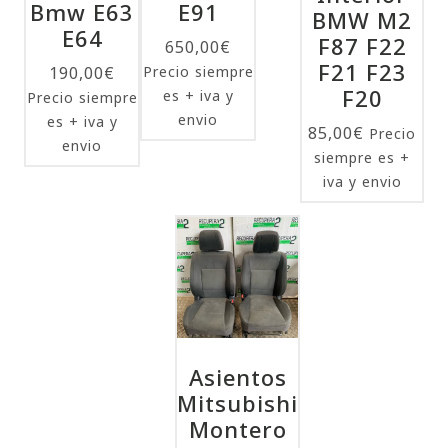
Bmw E63
E91
BMW M2
E64
F87 F22
650,00
€
F21 F23
190,00
€
Precio siempre
F20
es + iva y
Precio siempre
envio
es + iva y
85,00
€
Precio
envio
siempre es +
iva y envio
Asientos
Mitsubishi
Montero