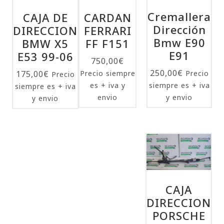
Cremallera
CAJA DE
CARDAN
Dirección
DIRECCION
FERRARI
Bmw E90
BMW X5
FF F151
E91
E53 99-06
750,00
€
250,00
€
175,00
€
Precio siempre
Precio
Precio
es + iva y
siempre es + iva
siempre es + iva
envio
y envio
y envio
CAJA
DIRECCION
PORSCHE