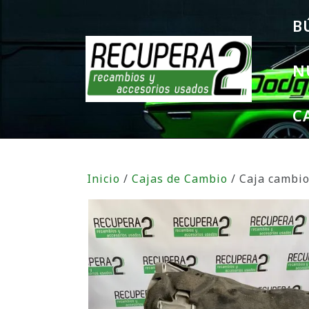
B
N
C
Inicio
/
Cajas de Cambio
/ Caja cambi