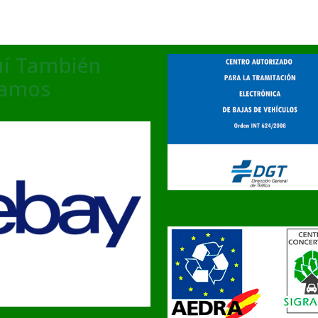
í También
tamos