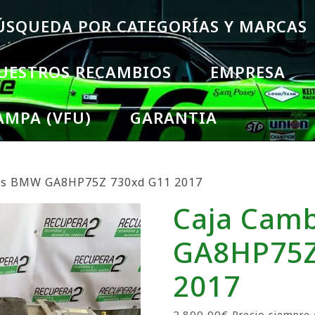
ÚSQUEDA POR CATEGORÍAS Y MARCAS
UESTROS RECAMBIOS
EMPRESA
AMPA (VFU)
GARANTIA
os BMW GA8HP75Z 730xd G11 2017
Caja Cam
GA8HP75Z
2017
2.800,00
€
Precio siempre 