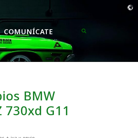
COMUNÍCATE
bios BMW
 730xd G11
es + iva y envio