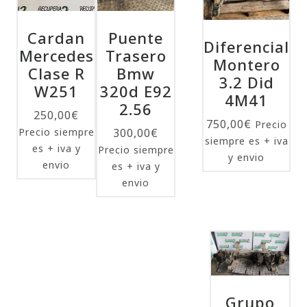
Cardan
Puente
Diferencial
Mercedes
Trasero
Montero
Clase R
Bmw
3.2 Did
W251
320d E92
4M41
2.56
250,00
€
750,00
€
Precio
Precio siempre
300,00
€
siempre es + iva
es + iva y
Precio siempre
y envio
envio
es + iva y
envio
Grupo