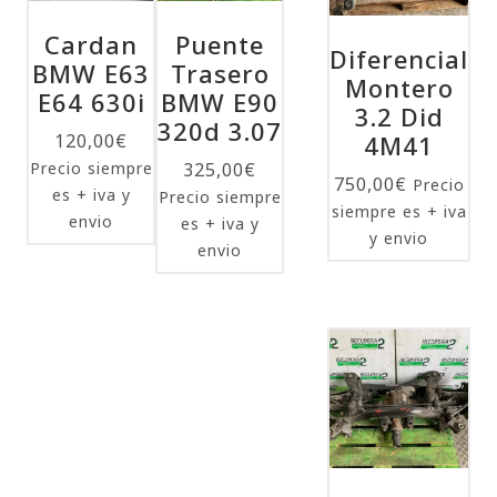
Cardan
Puente
Diferencial
BMW E63
Trasero
Montero
E64 630i
BMW E90
3.2 Did
320d 3.07
120,00
€
4M41
Precio siempre
325,00
€
750,00
€
Precio
es + iva y
Precio siempre
siempre es + iva
envio
es + iva y
y envio
envio