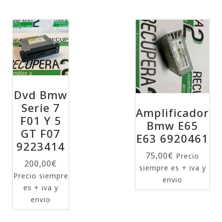
Dvd Bmw
Serie 7
Amplificador
F01 Y 5
Bmw E65
GT F07
E63 6920461
9223414
75,00
€
Precio
200,00
€
siempre es + iva y
Precio siempre
envio
es + iva y
envio