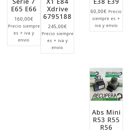
Serie 7
X1 E84
E38 E39
E65 E66
Xdrive
60,00
€
Precio
6795188
160,00
€
siempre es +
iva y envio
Precio siempre
245,00
€
es + iva y
Precio siempre
envio
es + iva y
envio
Abs Mini
R53 R55
R56