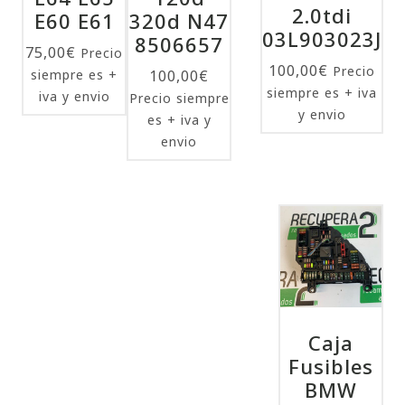
2.0tdi
E60 E61
320d N47
03L903023J
8506657
75,00
€
Precio
100,00
€
Precio
siempre es +
100,00
€
siempre es + iva
iva y envio
Precio siempre
y envio
es + iva y
envio
Caja
Fusibles
BMW