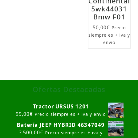
Continental
5wk44031
Bmw F01
50,00
€
Precio
siempre es + iva y
envio
Ofertas Destacadas
Tractor URSUS 1201
99,00
€
Precio siempre es + iva y envio
Batería JEEP HYBRID 46347049
3.500,00
€
Precio siempre es + iva y