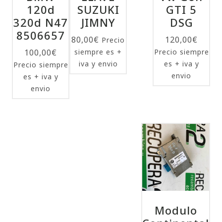
120d
SUZUKI
GTI 5
320d N47
JIMNY
DSG
8506657
80,00
€
120,00
€
Precio
100,00
€
siempre es +
Precio siempre
iva y envio
es + iva y
Precio siempre
envio
es + iva y
envio
Modulo