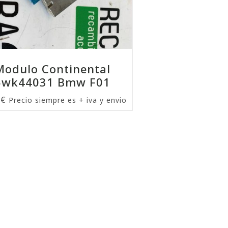
Modulo Continental
5wk44031 Bmw F01
0
€
Precio siempre es + iva y envio