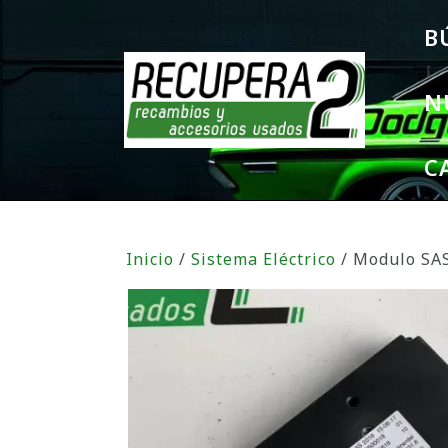
B
N
C
Inicio
/
Sistema Eléctrico
/ Modulo SA