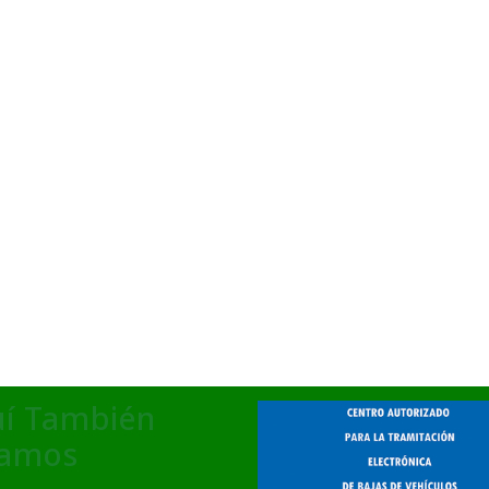
í También
tamos