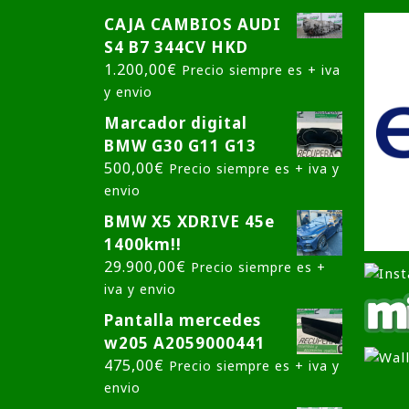
CAJA CAMBIOS AUDI
S4 B7 344CV HKD
1.200,00
€
Precio siempre es + iva
y envio
Marcador digital
BMW G30 G11 G13
500,00
€
Precio siempre es + iva y
envio
BMW X5 XDRIVE 45e
1400km!!
29.900,00
€
Precio siempre es +
iva y envio
Pantalla mercedes
w205 A2059000441
475,00
€
Precio siempre es + iva y
envio