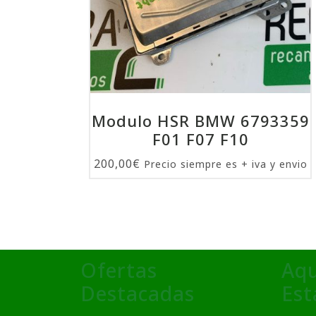
Modulo HSR BMW 6793359
F01 F07 F10
200,00
€
Precio siempre es + iva y envio
Ofertas
Aqu
Destacadas
Es