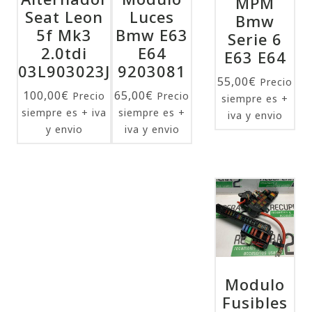
MPM
Seat Leon
Luces
Bmw
5f Mk3
Bmw E63
Serie 6
2.0tdi
E64
E63 E64
03L903023J
9203081
55,00
€
Precio
100,00
€
65,00
€
Precio
Precio
siempre es +
siempre es + iva
siempre es +
iva y envio
y envio
iva y envio
Modulo
Fusibles