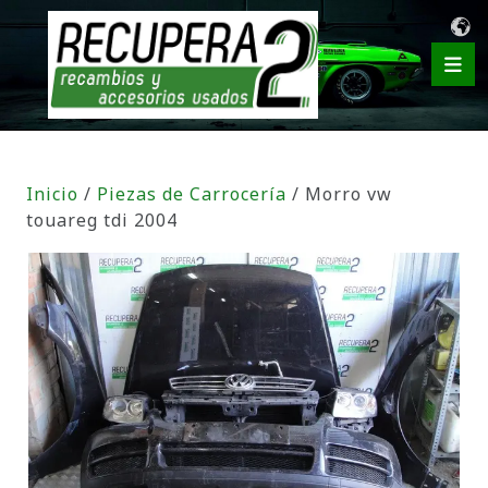
Inicio
/
Piezas de Carrocería
/ Morro vw
touareg tdi 2004