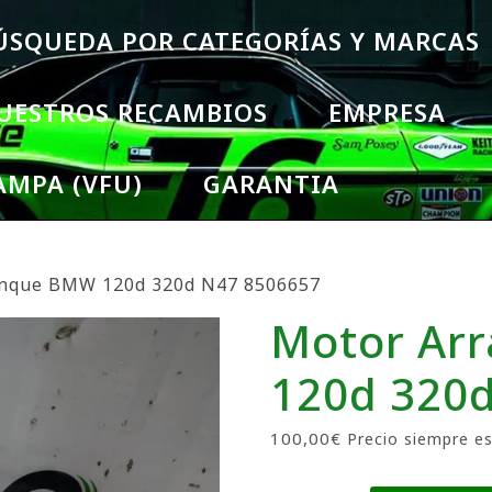
ÚSQUEDA POR CATEGORÍAS Y MARCAS
UESTROS RECAMBIOS
EMPRESA
AMPA (VFU)
GARANTIA
anque BMW 120d 320d N47 8506657
Motor Ar
120d 320
100,00
€
Precio siempre es