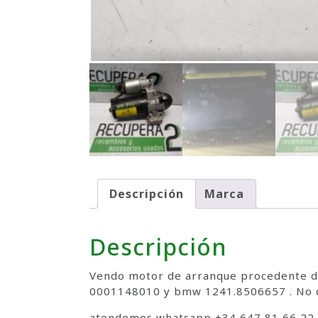
Descripción
Marca
Descripción
Vendo motor de arranque procedente de
0001148010 y bmw 1241.8506657 . No du
atendemos whatsapp +34 647 81 66 22