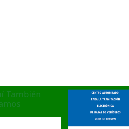
í También
tamos