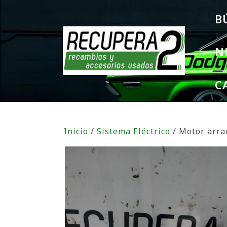
B
N
C
Inicio
/
Sistema Eléctrico
/ Motor arr