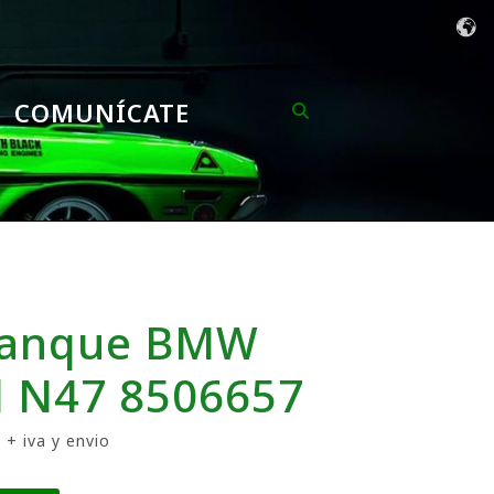
COMUNÍCATE
ranque BMW
d N47 8506657
 + iva y envio