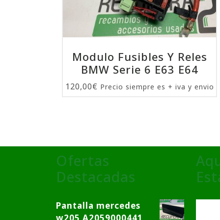
Modulo Fusibles Y Reles
BMW Serie 6 E63 E64
120,00
€
Precio siempre es + iva y envio
Ofertas
Aqu
Destacadas
Es
Pantalla mercedes
w205 A2059000441