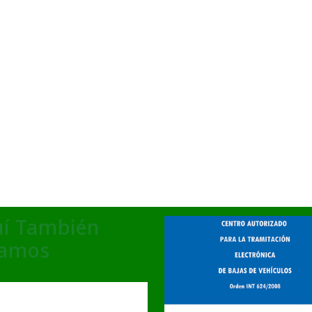
í También
tamos