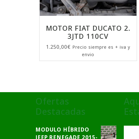
MOTOR FIAT DUCATO 2.
3JTD 110CV
1.250,00
€
Precio siempre es + iva y
envio
Ofertas
Aqu
Destacadas
Es
MODULO HÍBRIDO
JEEP RENEGADE 2015-