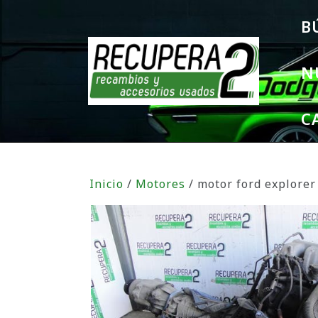
B
N
C
Inicio
/
Motores
/ motor ford explorer