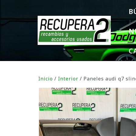
B
N
C
Inicio
/
Interior
/ Paneles audi q7 slin