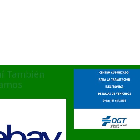
í También
tamos