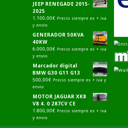
JEEP RENEGADE 2015-
2025
1.100,00
€
Precio siempre es + iva
y envio
GENERADOR 50KVA
40KW
6.000,00
€
Precio siempre es + iva
y envio
Marcador digital
BMW G30 G11 G13
500,00
€
Precio siempre es + iva y
envio
MOTOR JAGUAR XK8
V8 4. 0 287CV CE
1.800,00
€
Precio siempre es + iva
y envio