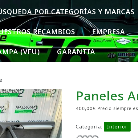
ÚSQUEDA POR CATEGORÍAS Y MARCAS
UESTROS RECAMBIOS
EMPRESA
AMPA (VFU)
GARANTIA
e
Paneles A
400,00
€
Precio siempre es
Categoría:
Interior