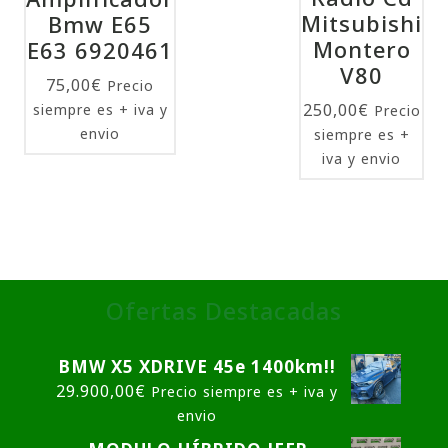
Mitsubishi
Bmw E65
Montero
E63 6920461
V80
75,00
€
Precio
250,00
€
siempre es + iva y
Precio
envio
siempre es +
iva y envio
Ofertas Destacadas
BMW X5 XDRIVE 45e 1400km!!
29.900,00
€
Precio siempre es + iva y
envio