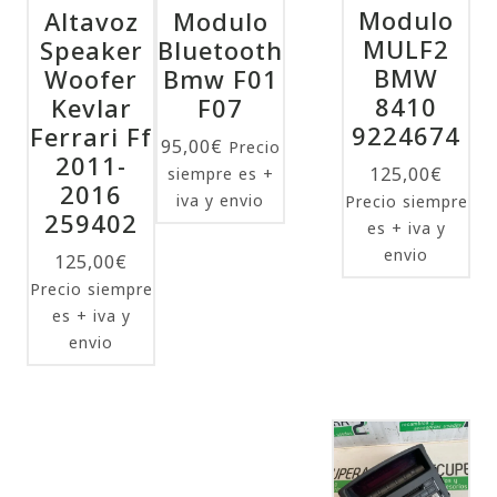
Modulo
Altavoz
Modulo
MULF2
Speaker
Bluetooth
BMW
Woofer
Bmw F01
8410
Kevlar
F07
9224674
Ferrari Ff
95,00
€
Precio
2011-
125,00
€
siempre es +
2016
iva y envio
Precio siempre
259402
es + iva y
envio
125,00
€
Precio siempre
es + iva y
envio