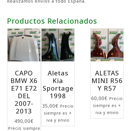
Realizamos envíos a todo España.
Productos Relacionados
CAPO
Aletas
ALETAS
BMW X6
Kia
MINI R56
E71 E72
Sportage
Y R57
DEL
1998
60,00
€
Precio
2007-
35,00
€
siempre es +
Precio
2013
iva y envio
siempre es +
iva y envio
490,00
€
Precio siempre