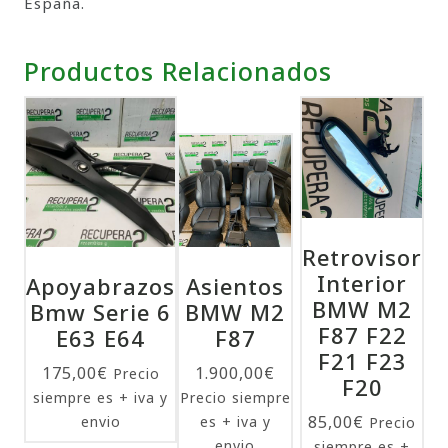
España.
Productos Relacionados
Retrovisor
Interior
Apoyabrazos
Asientos
BMW M2
Bmw Serie 6
BMW M2
F87 F22
E63 E64
F87
F21 F23
175,00
€
1.900,00
€
Precio
F20
siempre es + iva y
Precio siempre
85,00
€
envio
es + iva y
Precio
envio
siempre es +